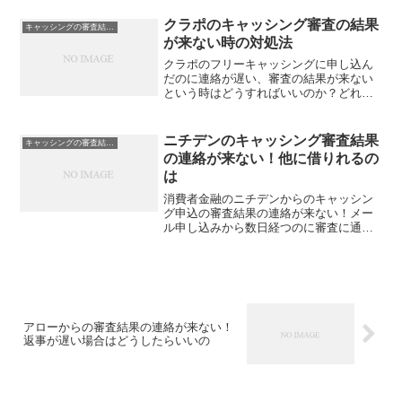
の申し込みをしてもう数日たったけど、
審査結果の返事の連絡がまたく来ないと
クラポのキャッシング審査の結果
キャッシングの審査結果が来ない
いう状況って非常に困りま...
が来ない時の対処法
クラポのフリーキャッシングに申し込ん
だのに連絡が遅い、審査の結果が来ない
という時はどうすればいいのか？どれだ
け待てばいいのか？審査に落ちたのかそ
れとも単に処理時間がかかっているだけ
なのか判断する方法と、もし審査に落ち
ニチデンのキャッシング審査結果
キャッシングの審査結果が来ない
てしまっているならどうするべきなの
の連絡が来ない！他に借りれるの
か！などをわかりやすく書いています。
は
消費者金融のニチデンからのキャッシン
グ申込の審査結果の連絡が来ない！メー
ル申し込みから数日経つのに審査に通っ
たのか落ちたか分からないという方、返
事が遅い理由や原因をご存知ですか？こ
の記事では審査結果の連絡が惜しい場合
の対処方法や、もし審査落ちになってし
まった場合はどうしたらいいのかも含め
て書いています。
アローからの審査結果の連絡が来ない！
返事が遅い場合はどうしたらいいの