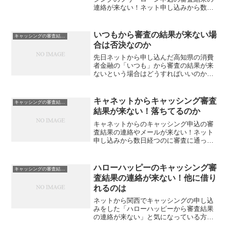
連絡が来ない！ネット申し込みから数日
経つのに審査に通ったのか落ちたか分か
らないという方、返事が遅い理由や原因
をご存知ですか？この記事では審査結果
いつもから審査の結果が来ない場
キャッシングの審査結果が来ない
の連絡が遅い場合の対処方法や、もし審
合は否決なのか
査落ちになってしまった場合はどうした
らいいのかも含めて紹介しています。
先日ネットから申し込んだ高知県の消費
者金融の「いつも」から審査の結果が来
ないという場合はどうすればいいのか？
審査に落ちたのかそれとも時間がかかっ
ているだけなのか判断する方法と、もし
審査に落ちてしまっているならどうする
キャネットからキャッシング審査
キャッシングの審査結果が来ない
べきなのか！わかりやすく書いていま
結果が来ない！落ちてるのか
す。
キャネットからのキャッシング申込の審
査結果の連絡やメールが来ない！ネット
申し込みから数日経つのに審査に通った
のか落ちたか分からないという方、返事
が遅い理由や原因をご存知ですか？この
記事では審査結果の連絡が遅い場合の対
ハローハッピーのキャッシング審
キャッシングの審査結果が来ない
処方法や、もし審査落ちになってしまっ
査結果の連絡が来ない！他に借り
た場合はどうしたらいいのかも含めて紹
れるのは
介しています。
ネットから関西でキャッシングの申し込
みをした「ハローハッピーから審査結果
の連絡が来ない」と気になっている方！
消費者金融であるハローハッピーに融資